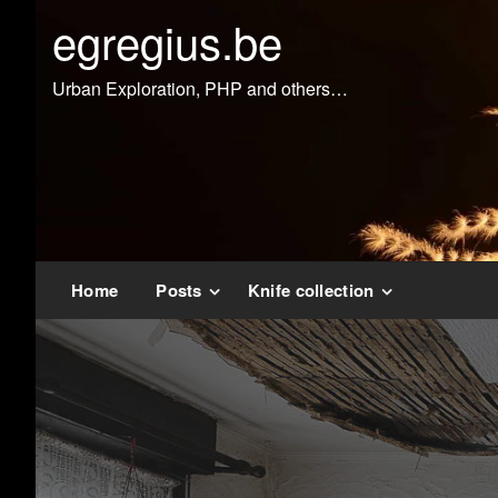
Doorgaan
egregius.be
naar
inhoud
Urban Exploration, PHP and others…
Home
Posts
Knife collection