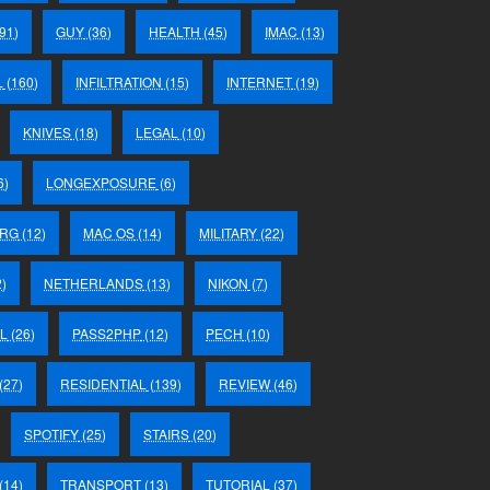
91)
GUY
(36)
HEALTH
(45)
IMAC
(13)
L
(160)
INFILTRATION
(15)
INTERNET
(19)
KNIVES
(18)
LEGAL
(10)
6)
LONGEXPOSURE
(6)
RG
(12)
MAC OS
(14)
MILITARY
(22)
)
NETHERLANDS
(13)
NIKON
(7)
L
(26)
PASS2PHP
(12)
PECH
(10)
(27)
RESIDENTIAL
(139)
REVIEW
(46)
SPOTIFY
(25)
STAIRS
(20)
(14)
TRANSPORT
(13)
TUTORIAL
(37)