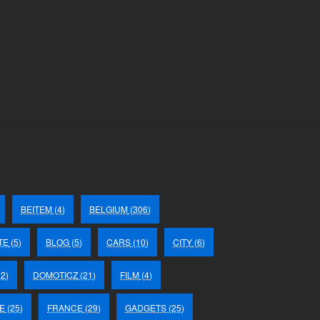
BEITEM
(4)
BELGIUM
(306)
TE
(5)
BLOG
(5)
CARS
(10)
CITY
(6)
2)
DOMOTICZ
(21)
FILM
(4)
E
(25)
FRANCE
(29)
GADGETS
(25)