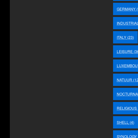
GERMANY
(
INDUSTRIA
ITALY
(23)
LEISURE
(3
LUXEMBOU
NATUUR
(12
NOCTURNA
RELIGIOUS
SHELL
(4)
SYNOLOGY