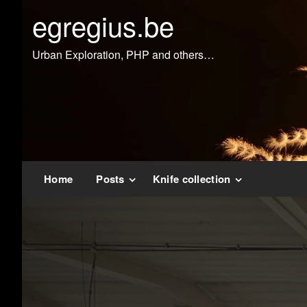
Doorgaan
egregius.be
naar
inhoud
Urban Exploration, PHP and others…
Home
Posts
Knife collection