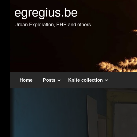
Doorgaan
egregius.be
naar
inhoud
Urban Exploration, PHP and others…
Home
Posts
Knife collection