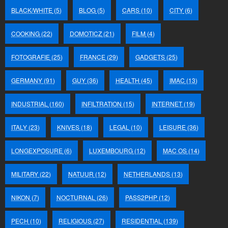
BLACK/WHITE
(5)
BLOG
(5)
CARS
(10)
CITY
(6)
COOKING
(22)
DOMOTICZ
(21)
FILM
(4)
FOTOGRAFIE
(25)
FRANCE
(29)
GADGETS
(25)
GERMANY
(91)
GUY
(36)
HEALTH
(45)
IMAC
(13)
INDUSTRIAL
(160)
INFILTRATION
(15)
INTERNET
(19)
ITALY
(23)
KNIVES
(18)
LEGAL
(10)
LEISURE
(36)
LONGEXPOSURE
(6)
LUXEMBOURG
(12)
MAC OS
(14)
MILITARY
(22)
NATUUR
(12)
NETHERLANDS
(13)
NIKON
(7)
NOCTURNAL
(26)
PASS2PHP
(12)
PECH
(10)
RELIGIOUS
(27)
RESIDENTIAL
(139)