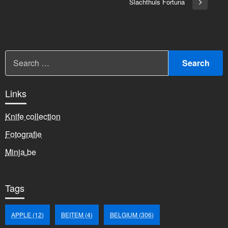
bericht
Slachthuis Fortuna
Volgend
bericht
Links
Knife collection
Fotografie
Minja.be
Tags
APPLE
(12)
BEITEM
(4)
BELGIUM
(306)